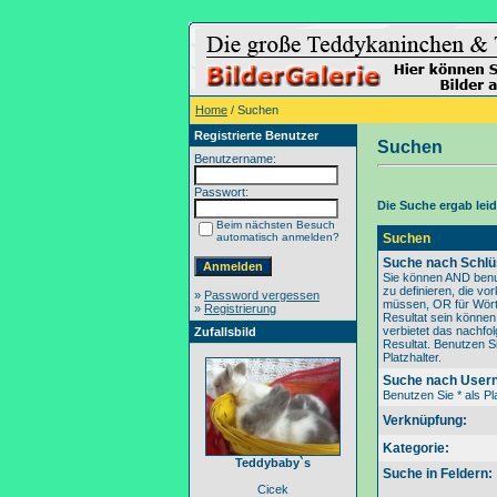
Home
/ Suchen
Registrierte Benutzer
Suchen
Benutzername:
Passwort:
Die Suche ergab leide
Beim nächsten Besuch
automatisch anmelden?
Suchen
Suche nach Schlü
Sie können AND benu
zu definieren, die v
»
Password vergessen
müssen, OR für Wörte
»
Registrierung
Resultat sein könne
verbietet das nachfo
Zufallsbild
Resultat. Benutzen Si
Platzhalter.
Suche nach User
Benutzen Sie * als Pla
Verknüpfung:
Kategorie:
Teddybaby`s
Suche in Feldern:
Cicek