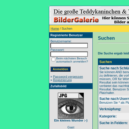
Home
/ Suchen
Registrierte Benutzer
Suchen
Benutzername:
Passwort:
Die Suche ergab leide
Beim nächsten Besuch
automatisch anmelden?
Suchen
Suche nach Schlü
Sie können AND benu
zu definieren, die v
»
Password vergessen
müssen, OR für Wörte
»
Registrierung
Resultat sein könne
verbietet das nachfo
Zufallsbild
Resultat. Benutzen Si
Platzhalter.
Suche nach User
Benutzen Sie * als Pla
Verknüpfung:
Kategorie:
Ein kleines Wunder :-)
Suche in Feldern:
Gast