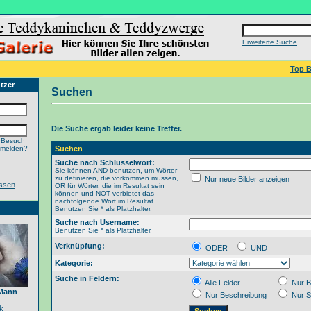
Erweiterte Suche
Top B
tzer
Suchen
Die Suche ergab leider keine Treffer.
 Besuch
nmelden?
Suchen
Suche nach Schlüsselwort:
Sie können AND benutzen, um Wörter
zu definieren, die vorkommen müssen,
Nur neue Bilder anzeigen
ssen
OR für Wörter, die im Resultat sein
können und NOT verbietet das
nachfolgende Wort im Resultat.
Benutzen Sie * als Platzhalter.
Suche nach Username:
Benutzen Sie * als Platzhalter.
Verknüpfung:
ODER
UND
Kategorie:
Suche in Feldern:
Alle Felder
Nur B
 Mann
Nur Beschreibung
Nur S
k