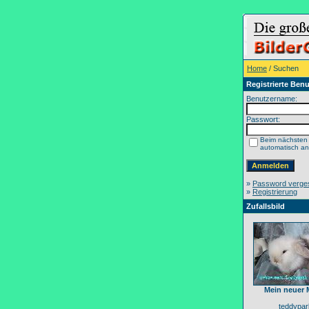
Home
/ Suchen
Registrierte Benu
Benutzername:
Passwort:
Beim nächsten
automatisch a
»
Password verge
»
Registrierung
Zufallsbild
Mein neuer
teddypar