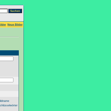
ilder
Neue Bilder
ildname
chlüsselwörter