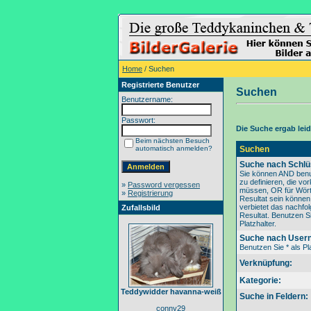
Home
/ Suchen
Registrierte Benutzer
Suchen
Benutzername:
Passwort:
Die Suche ergab leide
Beim nächsten Besuch
automatisch anmelden?
Suchen
Suche nach Schlü
Sie können AND benu
zu definieren, die v
»
Password vergessen
müssen, OR für Wörte
»
Registrierung
Resultat sein könne
verbietet das nachfo
Zufallsbild
Resultat. Benutzen Si
Platzhalter.
Suche nach User
Benutzen Sie * als Pla
Verknüpfung:
Kategorie:
Teddywidder havanna-weiß
Suche in Feldern:
conny29