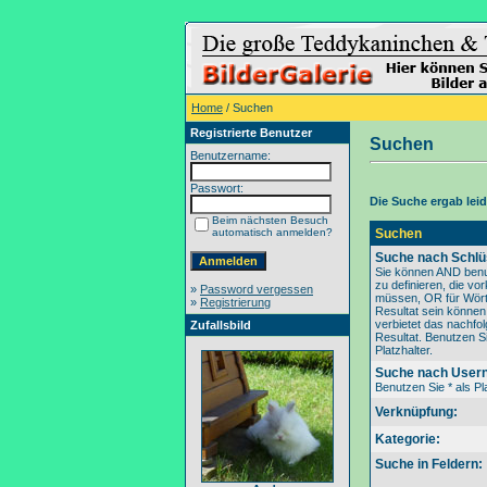
Home
/ Suchen
Registrierte Benutzer
Suchen
Benutzername:
Passwort:
Die Suche ergab leide
Beim nächsten Besuch
automatisch anmelden?
Suchen
Suche nach Schlü
Sie können AND benu
zu definieren, die v
»
Password vergessen
müssen, OR für Wörte
»
Registrierung
Resultat sein könne
verbietet das nachfo
Zufallsbild
Resultat. Benutzen Si
Platzhalter.
Suche nach User
Benutzen Sie * als Pla
Verknüpfung:
Kategorie:
Suche in Feldern: