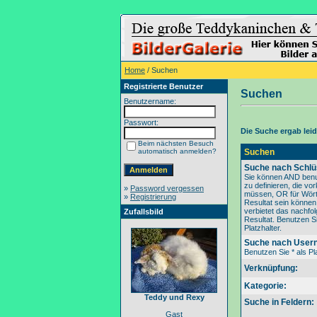
Home
/ Suchen
Registrierte Benutzer
Suchen
Benutzername:
Passwort:
Die Suche ergab leide
Beim nächsten Besuch
automatisch anmelden?
Suchen
Suche nach Schlü
Sie können AND benu
zu definieren, die v
»
Password vergessen
müssen, OR für Wörte
»
Registrierung
Resultat sein könne
verbietet das nachfo
Zufallsbild
Resultat. Benutzen Si
Platzhalter.
Suche nach User
Benutzen Sie * als Pla
Verknüpfung:
Kategorie:
Teddy und Rexy
Suche in Feldern:
Gast