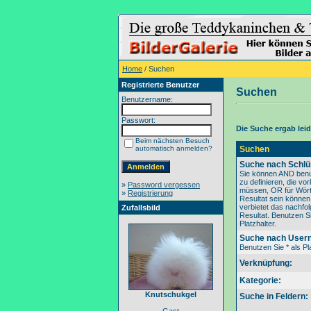
Home
/ Suchen
Registrierte Benutzer
Suchen
Benutzername:
Passwort:
Die Suche ergab leide
Beim nächsten Besuch
automatisch anmelden?
Suchen
Suche nach Schlü
Sie können AND benu
zu definieren, die v
»
Password vergessen
müssen, OR für Wörte
»
Registrierung
Resultat sein könne
verbietet das nachfo
Zufallsbild
Resultat. Benutzen Si
Platzhalter.
Suche nach User
Benutzen Sie * als Pla
Verknüpfung:
Kategorie:
Knutschukgel
Suche in Feldern: