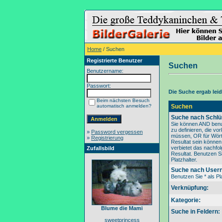
Home
/ Suchen
Registrierte Benutzer
Suchen
Benutzername:
Passwort:
Die Suche ergab leide
Beim nächsten Besuch
automatisch anmelden?
Suchen
Suche nach Schlü
Sie können AND benu
zu definieren, die v
»
Password vergessen
müssen, OR für Wörte
»
Registrierung
Resultat sein könne
verbietet das nachfo
Zufallsbild
Resultat. Benutzen Si
Platzhalter.
Suche nach User
Benutzen Sie * als Pla
Verknüpfung:
Kategorie:
Blume die Mami
Suche in Feldern:
sweetprincess