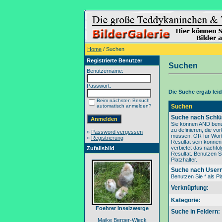
Home
/ Suchen
Registrierte Benutzer
Suchen
Benutzername:
Passwort:
Die Suche ergab leide
Beim nächsten Besuch
automatisch anmelden?
Suchen
Suche nach Schlü
Sie können AND benu
zu definieren, die v
»
Password vergessen
müssen, OR für Wörte
»
Registrierung
Resultat sein könne
verbietet das nachfo
Zufallsbild
Resultat. Benutzen Si
Platzhalter.
Suche nach User
Benutzen Sie * als Pla
Verknüpfung:
Kategorie:
Foehrer Inselzwerge
Suche in Feldern:
Maike Berger-Wieck