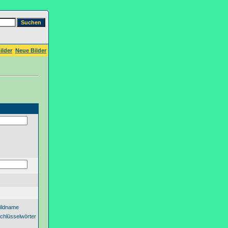
ilder
Neue Bilder
ildname
chlüsselwörter