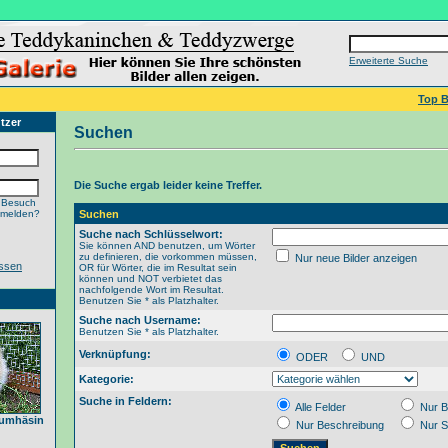
Erweiterte Suche
Top B
tzer
Suchen
Die Suche ergab leider keine Treffer.
 Besuch
nmelden?
Suchen
Suche nach Schlüsselwort:
Sie können AND benutzen, um Wörter
zu definieren, die vorkommen müssen,
Nur neue Bilder anzeigen
ssen
OR für Wörter, die im Resultat sein
können und NOT verbietet das
nachfolgende Wort im Resultat.
Benutzen Sie * als Platzhalter.
Suche nach Username:
Benutzen Sie * als Platzhalter.
Verknüpfung:
ODER
UND
Kategorie:
Suche in Feldern:
Alle Felder
Nur B
raumhäsin
Nur Beschreibung
Nur S