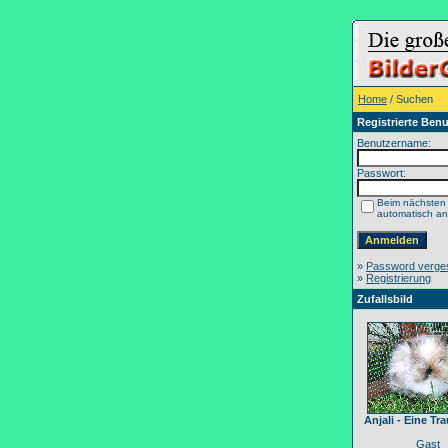
Home
/ Suchen
Registrierte Benu
Benutzername:
Passwort:
Beim nächsten
automatisch a
»
Password verge
»
Registrierung
Zufallsbild
Anjali - Eine T
Gast