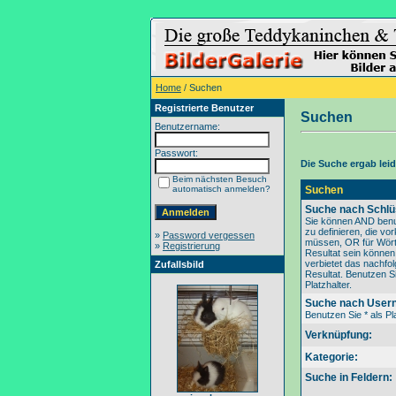
Home
/ Suchen
Registrierte Benutzer
Suchen
Benutzername:
Passwort:
Die Suche ergab leide
Beim nächsten Besuch
automatisch anmelden?
Suchen
Suche nach Schlü
Sie können AND benu
zu definieren, die v
»
Password vergessen
müssen, OR für Wörte
»
Registrierung
Resultat sein könne
verbietet das nachfo
Zufallsbild
Resultat. Benutzen Si
Platzhalter.
Suche nach User
Benutzen Sie * als Pla
Verknüpfung:
Kategorie:
Suche in Feldern: