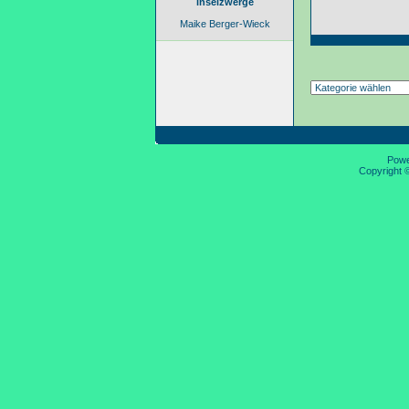
inselzwerge
Maike Berger-Wieck
Pow
Copyright