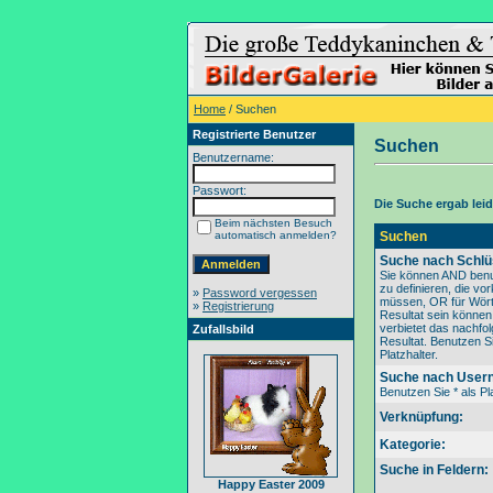
Home
/ Suchen
Registrierte Benutzer
Suchen
Benutzername:
Passwort:
Die Suche ergab leide
Beim nächsten Besuch
automatisch anmelden?
Suchen
Suche nach Schlü
Sie können AND benu
zu definieren, die v
»
Password vergessen
müssen, OR für Wörte
»
Registrierung
Resultat sein könne
verbietet das nachfo
Zufallsbild
Resultat. Benutzen Si
Platzhalter.
Suche nach User
Benutzen Sie * als Pla
Verknüpfung:
Kategorie:
Suche in Feldern:
Happy Easter 2009