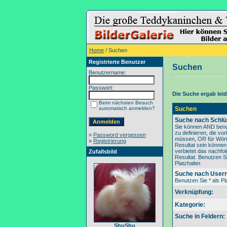
Home
/ Suchen
Registrierte Benutzer
Suchen
Benutzername:
Passwort:
Die Suche ergab leide
Beim nächsten Besuch
automatisch anmelden?
Suchen
Suche nach Schlü
Sie können AND benu
zu definieren, die v
»
Password vergessen
müssen, OR für Wörte
»
Registrierung
Resultat sein könne
verbietet das nachfo
Zufallsbild
Resultat. Benutzen Si
Platzhalter.
Suche nach User
Benutzen Sie * als Pla
Verknüpfung:
Kategorie:
Suche in Feldern:
ShuShu