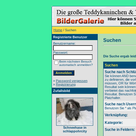
Home
/ Suchen
Registrierte Benutzer
Suchen
Benutzername:
Passwort:
Die Suche ergab leide
Beim nächsten Besuch
automatisch anmelden?
Suchen
Suche nach Schlü
Sie können AND benu
zu definieren, die v
»
Password vergessen
müssen, OR für Wörte
»
Registrierung
Resultat sein könne
verbietet das nachfo
Zufallsbild
Resultat. Benutzen Si
Platzhalter.
Suche nach User
Benutzen Sie * als Pla
Verknüpfung:
Kategorie:
Schneehase in
Suche in Feldern:
schlappohrcity