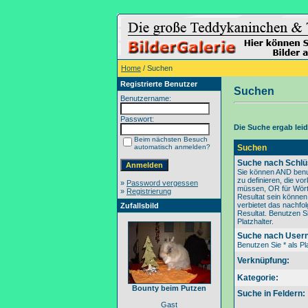
Home
/ Suchen
Registrierte Benutzer
Suchen
Benutzername:
Passwort:
Die Suche ergab leide
Beim nächsten Besuch
automatisch anmelden?
Suchen
Suche nach Schlü
Sie können AND benu
zu definieren, die v
»
Password vergessen
müssen, OR für Wörte
»
Registrierung
Resultat sein könne
verbietet das nachfo
Zufallsbild
Resultat. Benutzen Si
Platzhalter.
Suche nach User
Benutzen Sie * als Pla
Verknüpfung:
Kategorie:
Bounty beim Putzen
Suche in Feldern:
Gast