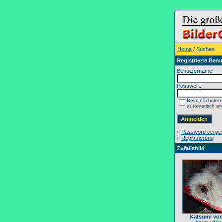
Home
/ Suchen
Registrierte Benu
Benutzername:
Passwort:
Beim nächsten
automatisch a
»
Password verge
»
Registrierung
Zufallsbild
Katsumi vo