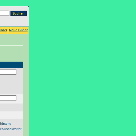
ilder
Neue Bilder
ildname
chlüsselwörter