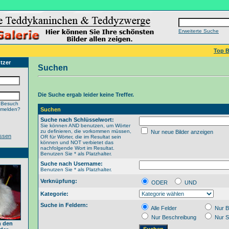
Erweiterte Suche
Top B
tzer
Suchen
Die Suche ergab leider keine Treffer.
 Besuch
nmelden?
Suchen
Suche nach Schlüsselwort:
Sie können AND benutzen, um Wörter
zu definieren, die vorkommen müssen,
Nur neue Bilder anzeigen
ssen
OR für Wörter, die im Resultat sein
können und NOT verbietet das
nachfolgende Wort im Resultat.
Benutzen Sie * als Platzhalter.
Suche nach Username:
Benutzen Sie * als Platzhalter.
Verknüpfung:
ODER
UND
Kategorie:
Suche in Feldern:
Alle Felder
Nur B
Nur Beschreibung
Nur S
n den