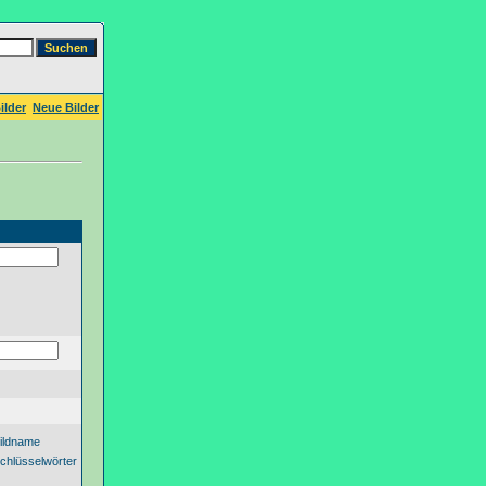
ilder
Neue Bilder
ildname
chlüsselwörter