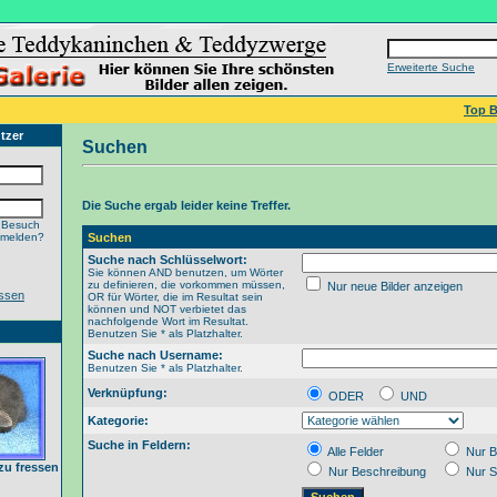
Erweiterte Suche
Top B
tzer
Suchen
Die Suche ergab leider keine Treffer.
 Besuch
nmelden?
Suchen
Suche nach Schlüsselwort:
Sie können AND benutzen, um Wörter
zu definieren, die vorkommen müssen,
Nur neue Bilder anzeigen
ssen
OR für Wörter, die im Resultat sein
können und NOT verbietet das
nachfolgende Wort im Resultat.
Benutzen Sie * als Platzhalter.
Suche nach Username:
Benutzen Sie * als Platzhalter.
Verknüpfung:
ODER
UND
Kategorie:
Suche in Feldern:
Alle Felder
Nur B
 zu fressen
Nur Beschreibung
Nur S