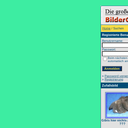
Home
/ Suchen
Registrierte Benu
Benutzername:
Passwort:
Beim nächsten
automatisch a
»
Password verge
»
Registrierung
Zufallsbild
Gibts hier nichts
???