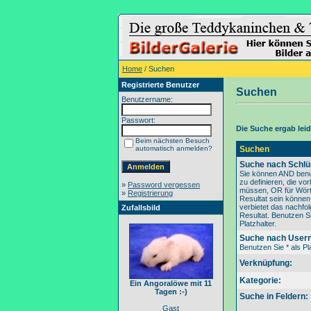
Home
/ Suchen
Registrierte Benutzer
Suchen
Benutzername:
Passwort:
Die Suche ergab leide
Beim nächsten Besuch
automatisch anmelden?
Suchen
Suche nach Schlü
Sie können AND benu
zu definieren, die v
»
Password vergessen
müssen, OR für Wörte
»
Registrierung
Resultat sein könne
verbietet das nachfo
Zufallsbild
Resultat. Benutzen Si
Platzhalter.
Suche nach User
Benutzen Sie * als Pla
Verknüpfung:
Kategorie:
Ein Angoralöwe mit 11
Tagen :-)
Suche in Feldern:
Gast