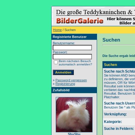
Home
/ Suchen
Registrierte Benutzer
Suchen
Benutzername:
Passwort:
Die Suche ergab leide
Beim nächsten Besuch
automatisch anmelden?
Suchen
Suche nach Schlü
Sie können AND benu
zu definieren, die v
»
Password vergessen
müssen, OR für Wörte
»
Registrierung
Resultat sein könne
verbietet das nachfo
Zufallsbild
Resultat. Benutzen Si
Platzhalter.
Suche nach User
Benutzen Sie * als Pla
Verknüpfung:
Kategorie:
Suche in Feldern:
ShuShu