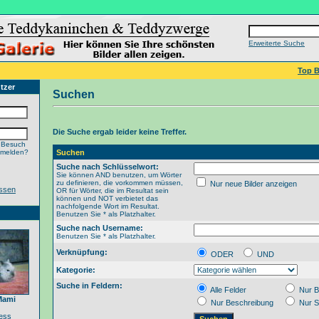
Erweiterte Suche
Top B
tzer
Suchen
Die Suche ergab leider keine Treffer.
 Besuch
nmelden?
Suchen
Suche nach Schlüsselwort:
Sie können AND benutzen, um Wörter
zu definieren, die vorkommen müssen,
Nur neue Bilder anzeigen
ssen
OR für Wörter, die im Resultat sein
können und NOT verbietet das
nachfolgende Wort im Resultat.
Benutzen Sie * als Platzhalter.
Suche nach Username:
Benutzen Sie * als Platzhalter.
Verknüpfung:
ODER
UND
Kategorie:
Suche in Feldern:
Alle Felder
Nur B
Mami
Nur Beschreibung
Nur S
ess