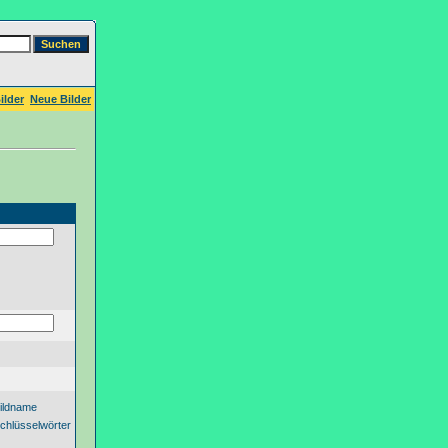
ilder
Neue Bilder
ildname
chlüsselwörter