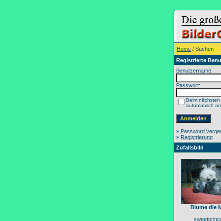
Home
/ Suchen
Registrierte Benu
Benutzername:
Passwort:
Beim nächsten
automatisch a
»
Password verge
»
Registrierung
Zufallsbild
Blume die 
sweetprinc