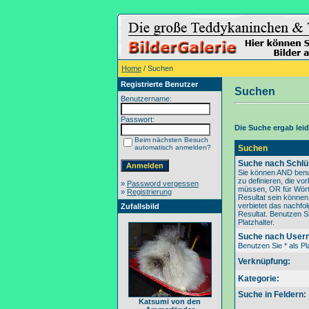
Home
/ Suchen
Registrierte Benutzer
Suchen
Benutzername:
Passwort:
Die Suche ergab leide
Beim nächsten Besuch
automatisch anmelden?
Suchen
Suche nach Schlü
Sie können AND benu
zu definieren, die v
»
Password vergessen
müssen, OR für Wörte
»
Registrierung
Resultat sein könne
verbietet das nachfo
Zufallsbild
Resultat. Benutzen Si
Platzhalter.
Suche nach User
Benutzen Sie * als Pla
Verknüpfung:
Kategorie:
Suche in Feldern:
Katsumi von den