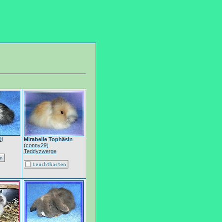
9
)
Mirabelle Tophäsin
(
conny29
)
Teddyzwerge