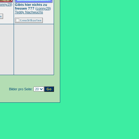
onny29
)
Gibts hier nichts zu
fressen ???
(
conny29
)
Teddy Nachwuchs
Bilder pro Seite: