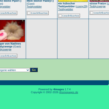
ne kleine Piper!:)
Mein kleiner Paddy!:)
ein hübscher
süsse Fratze
(
c
st)
(Gast)
Teddywidder
(
conny29
)
Teddyzwerge
dywidder
Teddywidder
Teddywidder
ger von Nadines
dyzwerge
(Gast)
dyzwerge
Powered by
4images
1.7.4
Copyright © 2002-2026
4homepages.de