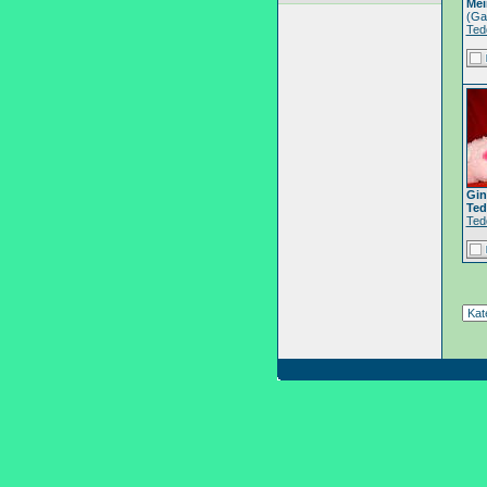
Mei
(Ga
Ted
Gin
Ted
Ted