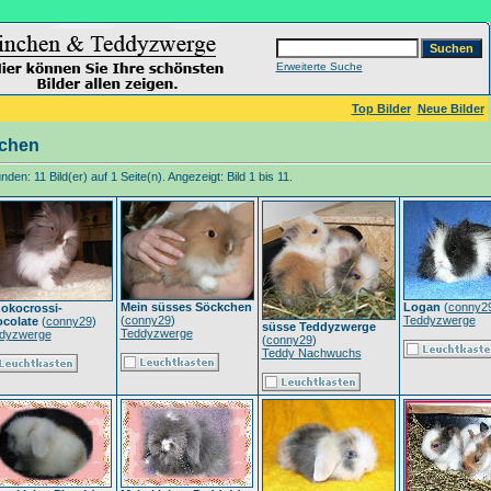
Erweiterte Suche
Top Bilder
Neue Bilder
chen
den: 11 Bild(er) auf 1 Seite(n). Angezeigt: Bild 1 bis 11.
Mein süsses Söckchen
Logan
(
conny2
okocrossi-
(
conny29
)
Teddyzwerge
colate
(
conny29
)
süsse Teddyzwerge
Teddyzwerge
dyzwerge
(
conny29
)
Teddy Nachwuchs