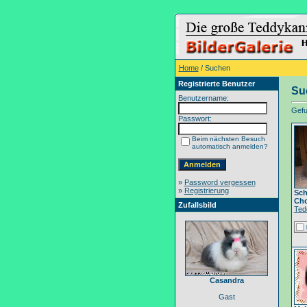
Home
/ Suchen
Registrierte Benutzer
Su
Benutzername:
Gefun
Passwort:
Beim nächsten Besuch
automatisch anmelden?
»
Password vergessen
»
Registrierung
Sch
Cho
Zufallsbild
Ted
Casandra
Gast