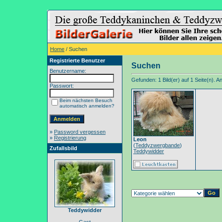
Home
/ Suchen
Registrierte Benutzer
Suchen
Benutzername:
Gefunden: 1 Bild(er) auf 1 Seite(n). An
Passwort:
Beim nächsten Besuch
automatisch anmelden?
»
Password vergessen
»
Registrierung
Leon
(
Teddyzwergbande
)
Zufallsbild
Teddywidder
Teddywidder