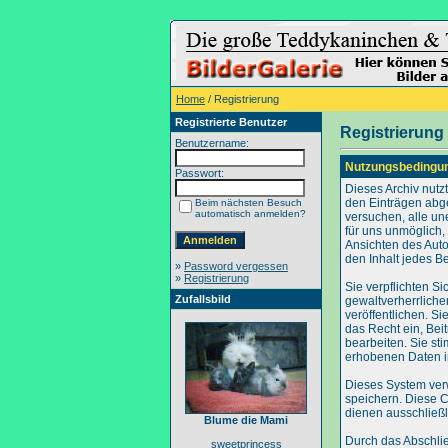
Home
/ Registrierung
Registrierte Benutzer
Registrierung
Benutzername:
Nutzungsbedingu
Passwort:
Dieses Archiv nut
den Einträgen abg
Beim nächsten Besuch
automatisch anmelden?
versuchen, alle un
für uns unmöglich, 
Ansichten des Auto
den Inhalt jedes B
»
Password vergessen
»
Registrierung
Sie verpflichten S
Zufallsbild
gewaltverherrliche
veröffentlichen. S
das Recht ein, Be
bearbeiten. Sie s
erhobenen Daten i
Dieses System ver
speichern. Diese C
dienen ausschließl
Blume die Mami
Durch das Abschli
sweetprincess