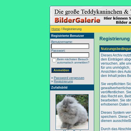
Home
/ Registrierung
Registrierte Benutzer
Registrierung
Benutzername:
Nutzungsbedingu
Passwort:
Dieses Archiv nut
den Einträgen abg
Beim nächsten Besuch
automatisch anmelden?
versuchen, alle un
für uns unmöglich, 
Ansichten des Auto
den Inhalt jedes B
»
Password vergessen
»
Registrierung
Sie verpflichten S
Zufallsbild
gewaltverherrliche
veröffentlichen. S
das Recht ein, Be
bearbeiten. Sie s
erhobenen Daten i
Dieses System ver
speichern. Diese C
dienen ausschließl
Durch das Abschli