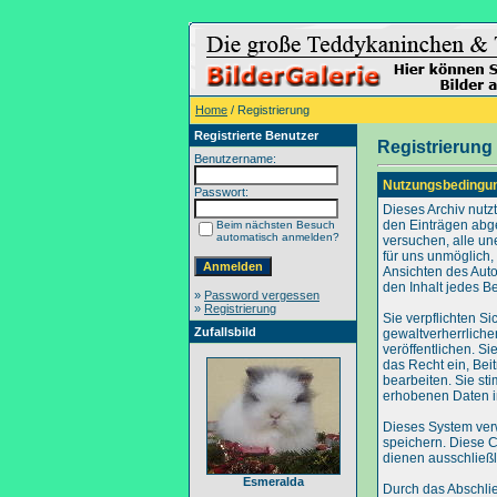
Home
/ Registrierung
Registrierte Benutzer
Registrierung
Benutzername:
Nutzungsbedingu
Passwort:
Dieses Archiv nut
den Einträgen abg
Beim nächsten Besuch
automatisch anmelden?
versuchen, alle un
für uns unmöglich, 
Ansichten des Auto
den Inhalt jedes B
»
Password vergessen
»
Registrierung
Sie verpflichten S
Zufallsbild
gewaltverherrliche
veröffentlichen. S
das Recht ein, Be
bearbeiten. Sie s
erhobenen Daten i
Dieses System ver
speichern. Diese C
dienen ausschließl
Esmeralda
Durch das Abschli