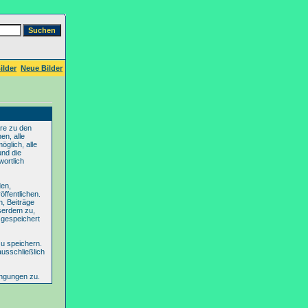
ilder
Neue Bilder
re zu den
en, alle
glich, alle
und die
wortlich
den,
ffentlichen.
n, Beiträge
serdem zu,
 gespeichert
u speichern.
ausschließlich
ingungen zu.