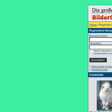
Home
/ Registrier
Registrierte Benu
Benutzername:
Passwort:
Beim nächsten
automatisch a
»
Password verge
»
Registrierung
Zufallsbild