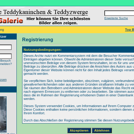
Erweiterte Suche
ung
Top B
tzer
Registrierung
Nutzungsbedingungen:
Dieses Archiv nutzt ein Kommentarsystem mit dem die Besucher Kommenta
Einträgen abgeben können. Obwohl die Administratoren dieser Seite versuch
 Besuch
unerwünschten Beiträge von diesem System fernzuhalten, ist es für uns unmö
nmelden?
Beiträge zu überprüfen. Alle Beiträge drücken die Ansichten des Autors aus 
Eigentümer dieser Website können nicht für den Inhalt jedes Beitrags verant
gemacht werden.
ssen
Sie verpflichten Sich, keine beleidigenden, obszönen, vulgären, verleumden
gewaltverherrlichenden oder aus anderen Gründen strafbaren Inhalte zu verö
Sie räumen den Betreibern und Administratoren dieser Website das Recht ei
nach eigenem Ermessen zu entfernen oder zu bearbeiten. Sie stimmen aus
dass die im Rahmen der Registrierung erhobenen Daten in einer Datenbank
werden.
Dieses System verwendet Cookies, um Informationen auf Ihrem Computer z
Diese Cookies enthalten keine persönlichen Informationen, sondern dienen 
Ihrem Komfort.
Durch das Abschließen der Registrierung stimmen Sie diesen Nutzungsbed