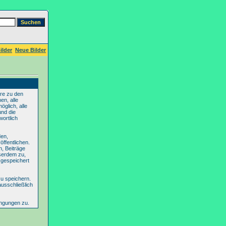
ilder
Neue Bilder
re zu den
en, alle
glich, alle
und die
wortlich
den,
ffentlichen.
n, Beiträge
serdem zu,
 gespeichert
u speichern.
ausschließlich
ingungen zu.