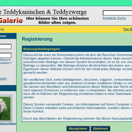
Erweiterte Suche
ung
Top B
tzer
Registrierung
Nutzungsbedingungen:
Dieses Archiv nutzt ein Kommentarsystem mit dem die Besucher Kommenta
Einträgen abgeben können. Obwohl die Administratoren dieser Seite versuch
 Besuch
unerwünschten Beiträge von diesem System fernzuhalten, ist es für uns unmö
nmelden?
Beiträge zu überprüfen. Alle Beiträge drücken die Ansichten des Autors aus 
Eigentümer dieser Website können nicht für den Inhalt jedes Beitrags verant
gemacht werden.
ssen
Sie verpflichten Sich, keine beleidigenden, obszönen, vulgären, verleumden
gewaltverherrlichenden oder aus anderen Gründen strafbaren Inhalte zu verö
Sie räumen den Betreibern und Administratoren dieser Website das Recht ei
nach eigenem Ermessen zu entfernen oder zu bearbeiten. Sie stimmen aus
dass die im Rahmen der Registrierung erhobenen Daten in einer Datenbank
werden.
Dieses System verwendet Cookies, um Informationen auf Ihrem Computer z
Diese Cookies enthalten keine persönlichen Informationen, sondern dienen 
Ihrem Komfort.
Durch das Abschließen der Registrierung stimmen Sie diesen Nutzungsbed
eddywidder
9