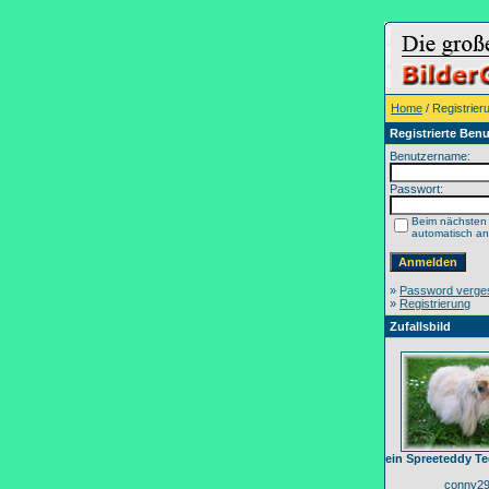
Home
/ Registrier
Registrierte Benu
Benutzername:
Passwort:
Beim nächsten
automatisch a
»
Password verge
»
Registrierung
Zufallsbild
ein Spreeteddy T
conny2