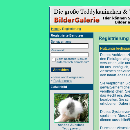
Home
/ Registrierung
Registrierte Benutzer
Registrierung
Benutzername:
Nutzungsbedingu
Passwort:
Dieses Archiv nut
den Einträgen abg
Beim nächsten Besuch
automatisch anmelden?
versuchen, alle un
für uns unmöglich, 
Ansichten des Auto
den Inhalt jedes B
»
Password vergessen
»
Registrierung
Sie verpflichten S
Zufallsbild
gewaltverherrliche
veröffentlichen. S
das Recht ein, Be
bearbeiten. Sie s
erhobenen Daten i
Dieses System ver
speichern. Diese C
dienen ausschließl
schöne Aussicht-
Durch das Abschli
Teddyzwerg