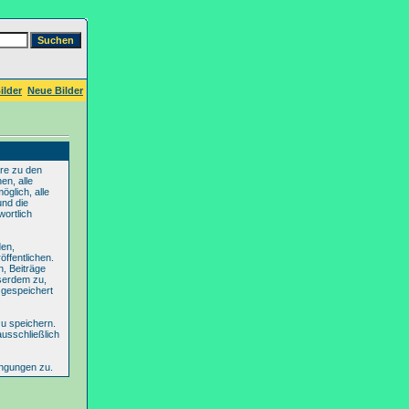
ilder
Neue Bilder
re zu den
en, alle
glich, alle
und die
wortlich
den,
ffentlichen.
n, Beiträge
serdem zu,
 gespeichert
u speichern.
ausschließlich
ingungen zu.