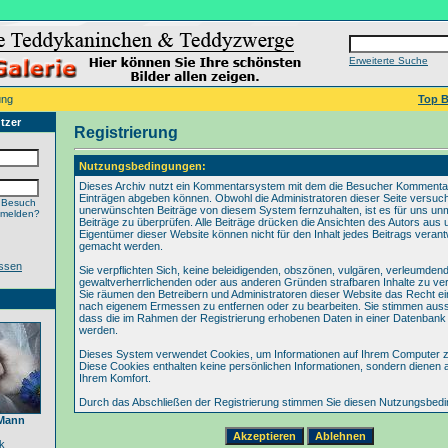
Erweiterte Suche
ung
Top B
tzer
Registrierung
Nutzungsbedingungen:
Dieses Archiv nutzt ein Kommentarsystem mit dem die Besucher Kommenta
Einträgen abgeben können. Obwohl die Administratoren dieser Seite versuch
 Besuch
unerwünschten Beiträge von diesem System fernzuhalten, ist es für uns unmö
nmelden?
Beiträge zu überprüfen. Alle Beiträge drücken die Ansichten des Autors aus 
Eigentümer dieser Website können nicht für den Inhalt jedes Beitrags verant
gemacht werden.
ssen
Sie verpflichten Sich, keine beleidigenden, obszönen, vulgären, verleumden
gewaltverherrlichenden oder aus anderen Gründen strafbaren Inhalte zu verö
Sie räumen den Betreibern und Administratoren dieser Website das Recht ei
nach eigenem Ermessen zu entfernen oder zu bearbeiten. Sie stimmen aus
dass die im Rahmen der Registrierung erhobenen Daten in einer Datenbank
werden.
Dieses System verwendet Cookies, um Informationen auf Ihrem Computer z
Diese Cookies enthalten keine persönlichen Informationen, sondern dienen 
Ihrem Komfort.
Durch das Abschließen der Registrierung stimmen Sie diesen Nutzungsbed
 Mann
k