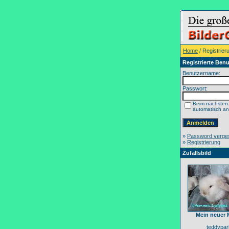
Home
/ Registrier
Registrierte Benu
Benutzername:
Passwort:
Beim nächsten
automatisch a
»
Password verge
»
Registrierung
Zufallsbild
Mein neuer
teddypar