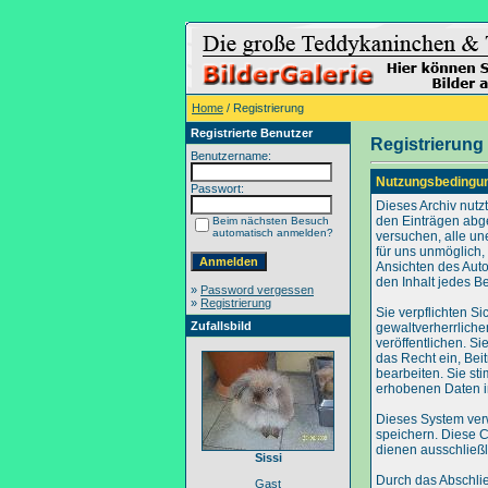
Home
/ Registrierung
Registrierte Benutzer
Registrierung
Benutzername:
Nutzungsbedingu
Passwort:
Dieses Archiv nut
den Einträgen abg
Beim nächsten Besuch
automatisch anmelden?
versuchen, alle un
für uns unmöglich, 
Ansichten des Auto
den Inhalt jedes B
»
Password vergessen
»
Registrierung
Sie verpflichten S
Zufallsbild
gewaltverherrliche
veröffentlichen. S
das Recht ein, Be
bearbeiten. Sie s
erhobenen Daten i
Dieses System ver
speichern. Diese C
dienen ausschließl
Sissi
Durch das Abschli
Gast