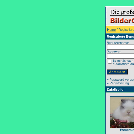
Home
/ Registrier
Registrierte Benu
Benutzername:
Passwort:
Beim nächsten
automatisch a
»
Password verge
»
Registrierung
Zufallsbild
Esmeral