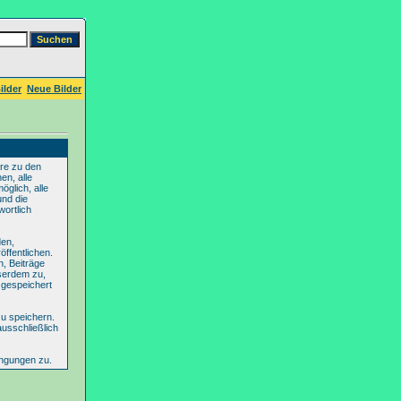
ilder
Neue Bilder
re zu den
en, alle
glich, alle
und die
wortlich
den,
ffentlichen.
n, Beiträge
serdem zu,
 gespeichert
u speichern.
ausschließlich
ingungen zu.