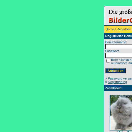
Home
/ Registrier
Registrierte Benu
Benutzername:
Passwort:
Beim nächsten
automatisch a
»
Password verge
»
Registrierung
Zufallsbild