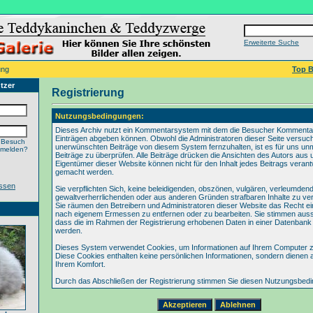
Erweiterte Suche
ung
Top B
tzer
Registrierung
Nutzungsbedingungen:
Dieses Archiv nutzt ein Kommentarsystem mit dem die Besucher Kommenta
Einträgen abgeben können. Obwohl die Administratoren dieser Seite versuch
 Besuch
unerwünschten Beiträge von diesem System fernzuhalten, ist es für uns unmö
nmelden?
Beiträge zu überprüfen. Alle Beiträge drücken die Ansichten des Autors aus 
Eigentümer dieser Website können nicht für den Inhalt jedes Beitrags verant
gemacht werden.
ssen
Sie verpflichten Sich, keine beleidigenden, obszönen, vulgären, verleumden
gewaltverherrlichenden oder aus anderen Gründen strafbaren Inhalte zu verö
Sie räumen den Betreibern und Administratoren dieser Website das Recht ei
nach eigenem Ermessen zu entfernen oder zu bearbeiten. Sie stimmen aus
dass die im Rahmen der Registrierung erhobenen Daten in einer Datenbank
werden.
Dieses System verwendet Cookies, um Informationen auf Ihrem Computer z
Diese Cookies enthalten keine persönlichen Informationen, sondern dienen 
Ihrem Komfort.
Durch das Abschließen der Registrierung stimmen Sie diesen Nutzungsbed