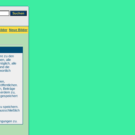
ilder
Neue Bilder
re zu den
en, alle
glich, alle
und die
wortlich
den,
ffentlichen.
n, Beiträge
serdem zu,
 gespeichert
u speichern.
ausschließlich
ingungen zu.