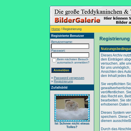
Home
/ Registrierung
Registrierte Benutzer
Registrierung
Benutzername:
Nutzungsbedingu
Passwort:
Dieses Archiv nut
den Einträgen abg
Beim nächsten Besuch
automatisch anmelden?
versuchen, alle un
für uns unmöglich, 
Ansichten des Auto
den Inhalt jedes B
»
Password vergessen
»
Registrierung
Sie verpflichten S
Zufallsbild
gewaltverherrliche
veröffentlichen. S
das Recht ein, Be
bearbeiten. Sie s
erhobenen Daten i
Dieses System ver
speichern. Diese C
dienen ausschließl
Ist Schnee nicht etwas
Tolles?
Durch das Abschli