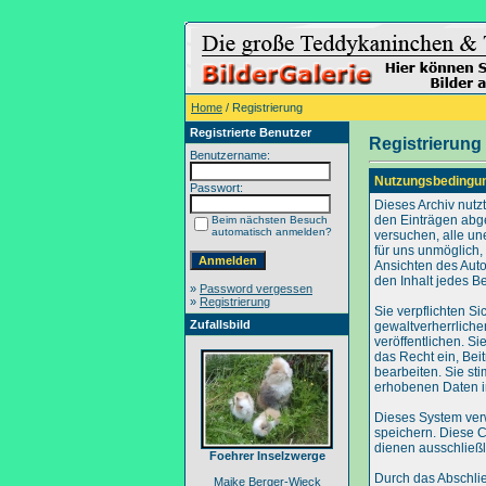
Home
/ Registrierung
Registrierte Benutzer
Registrierung
Benutzername:
Nutzungsbedingu
Passwort:
Dieses Archiv nut
den Einträgen abg
Beim nächsten Besuch
automatisch anmelden?
versuchen, alle un
für uns unmöglich, 
Ansichten des Auto
den Inhalt jedes B
»
Password vergessen
»
Registrierung
Sie verpflichten S
Zufallsbild
gewaltverherrliche
veröffentlichen. S
das Recht ein, Be
bearbeiten. Sie s
erhobenen Daten i
Dieses System ver
speichern. Diese C
dienen ausschließl
Foehrer Inselzwerge
Durch das Abschli
Maike Berger-Wieck