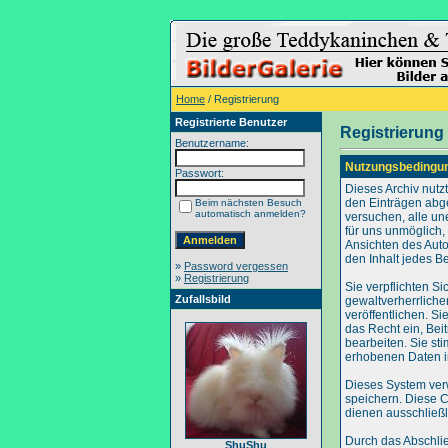
Home
/ Registrierung
Registrierte Benutzer
Registrierung
Benutzername:
Nutzungsbedingu
Passwort:
Dieses Archiv nut
den Einträgen abg
Beim nächsten Besuch
automatisch anmelden?
versuchen, alle un
für uns unmöglich, 
Ansichten des Auto
den Inhalt jedes B
»
Password vergessen
»
Registrierung
Sie verpflichten S
Zufallsbild
gewaltverherrliche
veröffentlichen. S
das Recht ein, Be
bearbeiten. Sie s
erhobenen Daten i
Dieses System ver
speichern. Diese C
dienen ausschließl
Durch das Abschli
ShuShu