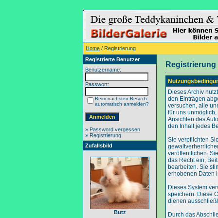
Home
/ Registrierung
Registrierte Benutzer
Registrierung
Benutzername:
Nutzungsbedingu
Passwort:
Dieses Archiv nut
den Einträgen abg
Beim nächsten Besuch
automatisch anmelden?
versuchen, alle un
für uns unmöglich, 
Ansichten des Auto
den Inhalt jedes B
»
Password vergessen
»
Registrierung
Sie verpflichten S
Zufallsbild
gewaltverherrliche
veröffentlichen. S
das Recht ein, Be
bearbeiten. Sie s
erhobenen Daten i
Dieses System ver
speichern. Diese C
dienen ausschließl
Butz
Durch das Abschli