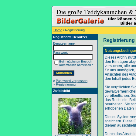
Home
/ Registrierung
Registrierte Benutzer
Registrierung
Benutzername:
Nutzungsbedingu
Passwort:
Dieses Archiv nut
den Einträgen abg
Beim nächsten Besuch
automatisch anmelden?
versuchen, alle un
für uns unmöglich, 
Ansichten des Auto
den Inhalt jedes B
»
Password vergessen
»
Registrierung
Sie verpflichten S
Zufallsbild
gewaltverherrliche
veröffentlichen. S
das Recht ein, Be
bearbeiten. Sie s
erhobenen Daten i
Dieses System ver
speichern. Diese C
dienen ausschließl
Durch das Abschli