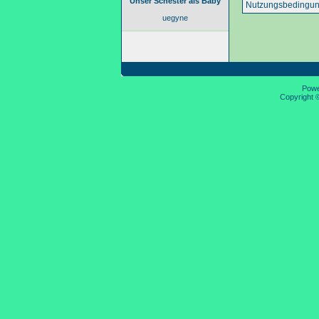
Unser Schester als Baby
Nutzungsbedingun
uegyne
Pow
Copyright