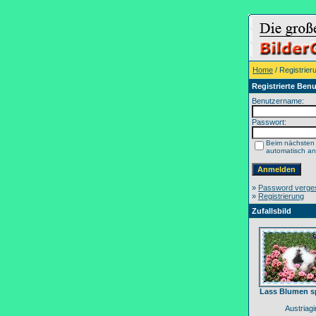
Home
/ Registrier
Registrierte Benu
Benutzername:
Passwort:
Beim nächsten
automatisch a
»
Password verge
»
Registrierung
Zufallsbild
Lass Blumen s
Austriagir