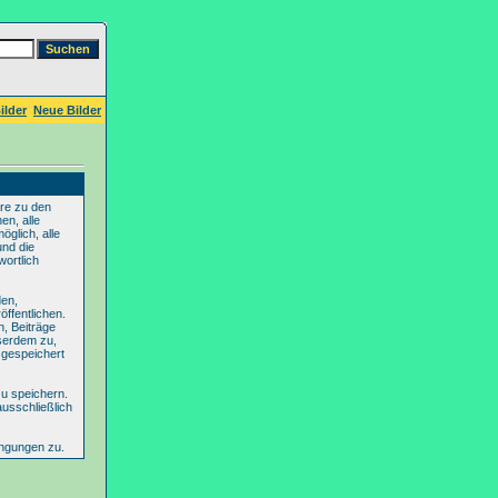
ilder
Neue Bilder
re zu den
en, alle
glich, alle
und die
wortlich
den,
ffentlichen.
n, Beiträge
serdem zu,
 gespeichert
u speichern.
ausschließlich
ingungen zu.