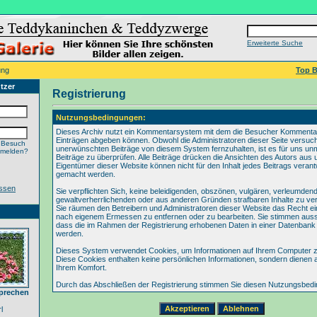
Erweiterte Suche
ung
Top B
tzer
Registrierung
Nutzungsbedingungen:
Dieses Archiv nutzt ein Kommentarsystem mit dem die Besucher Kommenta
Einträgen abgeben können. Obwohl die Administratoren dieser Seite versuch
 Besuch
unerwünschten Beiträge von diesem System fernzuhalten, ist es für uns unmö
nmelden?
Beiträge zu überprüfen. Alle Beiträge drücken die Ansichten des Autors aus 
Eigentümer dieser Website können nicht für den Inhalt jedes Beitrags verant
gemacht werden.
ssen
Sie verpflichten Sich, keine beleidigenden, obszönen, vulgären, verleumden
gewaltverherrlichenden oder aus anderen Gründen strafbaren Inhalte zu verö
Sie räumen den Betreibern und Administratoren dieser Website das Recht ei
nach eigenem Ermessen zu entfernen oder zu bearbeiten. Sie stimmen aus
dass die im Rahmen der Registrierung erhobenen Daten in einer Datenbank
werden.
Dieses System verwendet Cookies, um Informationen auf Ihrem Computer z
Diese Cookies enthalten keine persönlichen Informationen, sondern dienen 
Ihrem Komfort.
Durch das Abschließen der Registrierung stimmen Sie diesen Nutzungsbed
prechen
l