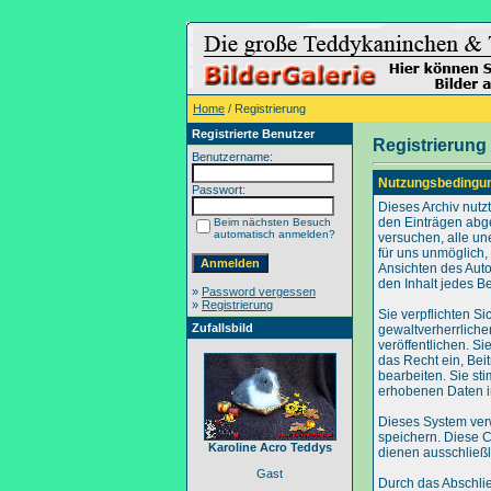
Home
/ Registrierung
Registrierte Benutzer
Registrierung
Benutzername:
Nutzungsbedingu
Passwort:
Dieses Archiv nut
den Einträgen abg
Beim nächsten Besuch
automatisch anmelden?
versuchen, alle un
für uns unmöglich, 
Ansichten des Auto
den Inhalt jedes B
»
Password vergessen
»
Registrierung
Sie verpflichten S
Zufallsbild
gewaltverherrliche
veröffentlichen. S
das Recht ein, Be
bearbeiten. Sie s
erhobenen Daten i
Dieses System ver
speichern. Diese C
Karoline Acro Teddys
dienen ausschließl
Gast
Durch das Abschli