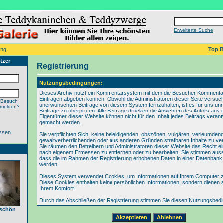
Erweiterte Suche
ung
Top B
tzer
Registrierung
Nutzungsbedingungen:
Dieses Archiv nutzt ein Kommentarsystem mit dem die Besucher Kommenta
Einträgen abgeben können. Obwohl die Administratoren dieser Seite versuch
 Besuch
unerwünschten Beiträge von diesem System fernzuhalten, ist es für uns unmö
nmelden?
Beiträge zu überprüfen. Alle Beiträge drücken die Ansichten des Autors aus 
Eigentümer dieser Website können nicht für den Inhalt jedes Beitrags verant
gemacht werden.
ssen
Sie verpflichten Sich, keine beleidigenden, obszönen, vulgären, verleumden
gewaltverherrlichenden oder aus anderen Gründen strafbaren Inhalte zu verö
Sie räumen den Betreibern und Administratoren dieser Website das Recht ei
nach eigenem Ermessen zu entfernen oder zu bearbeiten. Sie stimmen aus
dass die im Rahmen der Registrierung erhobenen Daten in einer Datenbank
werden.
Dieses System verwendet Cookies, um Informationen auf Ihrem Computer z
Diese Cookies enthalten keine persönlichen Informationen, sondern dienen 
Ihrem Komfort.
Durch das Abschließen der Registrierung stimmen Sie diesen Nutzungsbed
 schön