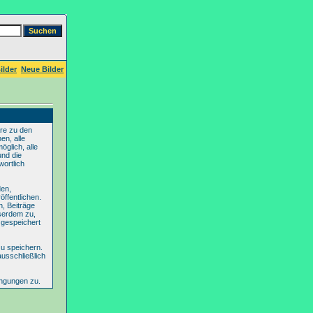
ilder
Neue Bilder
re zu den
en, alle
glich, alle
und die
wortlich
den,
ffentlichen.
n, Beiträge
serdem zu,
 gespeichert
u speichern.
ausschließlich
ingungen zu.