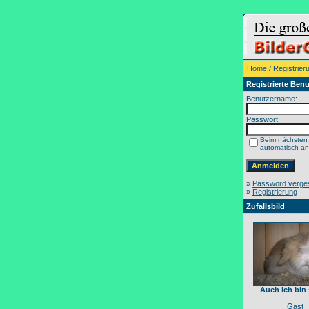
Home
/ Registrier
Registrierte Benu
Benutzername:
Passwort:
Beim nächsten
automatisch a
»
Password verge
»
Registrierung
Zufallsbild
Auch ich bin
Gast