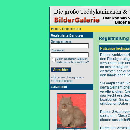
Home
/ Registrierung
Registrierte Benutzer
Registrierung
Benutzername:
Nutzungsbedingu
Passwort:
Dieses Archiv nut
den Einträgen abg
Beim nächsten Besuch
automatisch anmelden?
versuchen, alle un
für uns unmöglich, 
Ansichten des Auto
den Inhalt jedes B
»
Password vergessen
»
Registrierung
Sie verpflichten S
Zufallsbild
gewaltverherrliche
veröffentlichen. S
das Recht ein, Be
bearbeiten. Sie s
erhobenen Daten i
Dieses System ver
speichern. Diese C
dienen ausschließl
Durch das Abschli