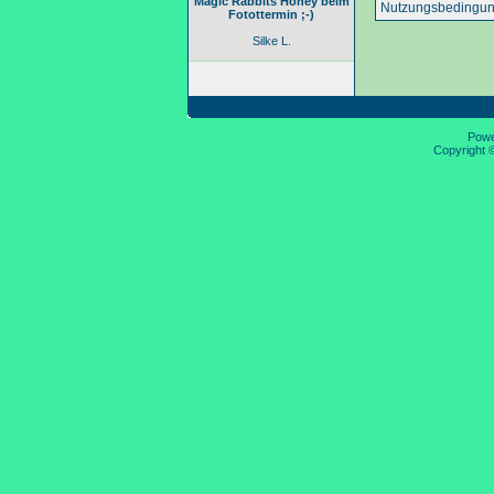
Magic Rabbits Honey beim
Nutzungsbedingun
Fotottermin ;-)
Silke L.
Pow
Copyright