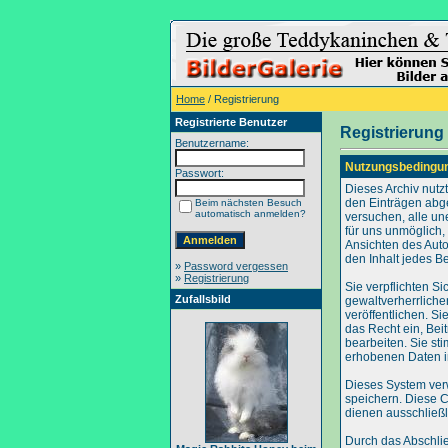
Home
/ Registrierung
Registrierte Benutzer
Registrierung
Benutzername:
Nutzungsbedingu
Passwort:
Dieses Archiv nut
den Einträgen abg
Beim nächsten Besuch
automatisch anmelden?
versuchen, alle un
für uns unmöglich, 
Ansichten des Auto
den Inhalt jedes B
»
Password vergessen
»
Registrierung
Sie verpflichten S
Zufallsbild
gewaltverherrliche
veröffentlichen. S
das Recht ein, Be
bearbeiten. Sie s
erhobenen Daten i
Dieses System ver
speichern. Diese C
dienen ausschließl
Durch das Abschli