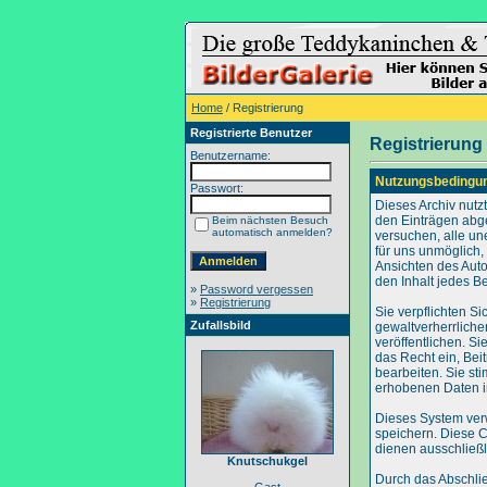
Home
/ Registrierung
Registrierte Benutzer
Registrierung
Benutzername:
Nutzungsbedingu
Passwort:
Dieses Archiv nut
den Einträgen abg
Beim nächsten Besuch
automatisch anmelden?
versuchen, alle un
für uns unmöglich, 
Ansichten des Auto
den Inhalt jedes B
»
Password vergessen
»
Registrierung
Sie verpflichten S
Zufallsbild
gewaltverherrliche
veröffentlichen. S
das Recht ein, Be
bearbeiten. Sie s
erhobenen Daten i
Dieses System ver
speichern. Diese C
dienen ausschließl
Knutschukgel
Durch das Abschli