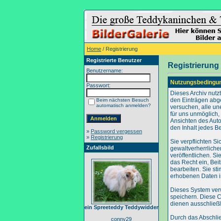
Home
/ Registrierung
Registrierte Benutzer
Registrierung
Benutzername:
Nutzungsbedingu
Passwort:
Dieses Archiv nut
den Einträgen abg
Beim nächsten Besuch
automatisch anmelden?
versuchen, alle un
für uns unmöglich, 
Ansichten des Auto
den Inhalt jedes B
»
Password vergessen
»
Registrierung
Sie verpflichten S
Zufallsbild
gewaltverherrliche
veröffentlichen. S
das Recht ein, Be
bearbeiten. Sie s
erhobenen Daten i
Dieses System ver
speichern. Diese C
dienen ausschließl
ein Spreeteddy Teddywidder
Durch das Abschli
conny29