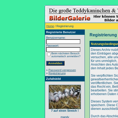
Home
/ Registrierung
Registrierte Benutzer
Registrierung
Benutzername:
Nutzungsbedingu
Passwort:
Dieses Archiv nut
den Einträgen abg
Beim nächsten Besuch
automatisch anmelden?
versuchen, alle un
für uns unmöglich, 
Ansichten des Auto
den Inhalt jedes B
»
Password vergessen
»
Registrierung
Sie verpflichten S
Zufallsbild
gewaltverherrliche
veröffentlichen. S
das Recht ein, Be
bearbeiten. Sie s
erhobenen Daten i
Dieses System ver
speichern. Diese C
dienen ausschließl
7 auf einen Streich !
Durch das Abschli
mandy