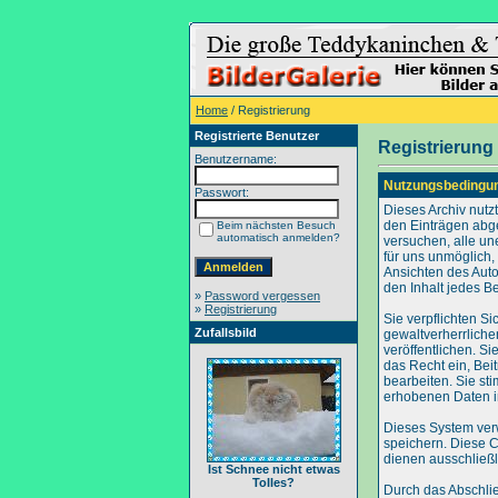
Home
/ Registrierung
Registrierte Benutzer
Registrierung
Benutzername:
Nutzungsbedingu
Passwort:
Dieses Archiv nut
den Einträgen abg
Beim nächsten Besuch
automatisch anmelden?
versuchen, alle un
für uns unmöglich, 
Ansichten des Auto
den Inhalt jedes B
»
Password vergessen
»
Registrierung
Sie verpflichten S
Zufallsbild
gewaltverherrliche
veröffentlichen. S
das Recht ein, Be
bearbeiten. Sie s
erhobenen Daten i
Dieses System ver
speichern. Diese C
dienen ausschließl
Ist Schnee nicht etwas
Tolles?
Durch das Abschli