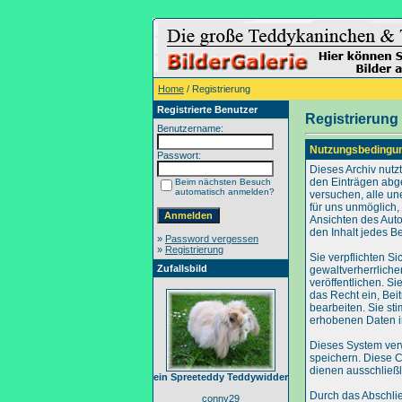
Home
/ Registrierung
Registrierte Benutzer
Registrierung
Benutzername:
Nutzungsbedingu
Passwort:
Dieses Archiv nut
den Einträgen abg
Beim nächsten Besuch
automatisch anmelden?
versuchen, alle un
für uns unmöglich, 
Ansichten des Auto
den Inhalt jedes B
»
Password vergessen
»
Registrierung
Sie verpflichten S
Zufallsbild
gewaltverherrliche
veröffentlichen. S
das Recht ein, Be
bearbeiten. Sie s
erhobenen Daten i
Dieses System ver
speichern. Diese C
dienen ausschließl
ein Spreeteddy Teddywidder
Durch das Abschli
conny29