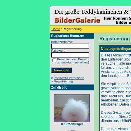
Home
/ Registrierung
Registrierte Benutzer
Registrierung
Benutzername:
Nutzungsbedingu
Passwort:
Dieses Archiv nut
den Einträgen abg
Beim nächsten Besuch
automatisch anmelden?
versuchen, alle un
für uns unmöglich, 
Ansichten des Auto
den Inhalt jedes B
»
Password vergessen
»
Registrierung
Sie verpflichten S
Zufallsbild
gewaltverherrliche
veröffentlichen. S
das Recht ein, Be
bearbeiten. Sie s
erhobenen Daten i
Dieses System ver
speichern. Diese C
dienen ausschließl
Knutschukgel
Durch das Abschli