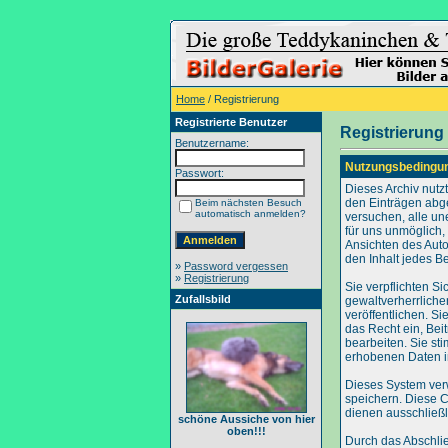
Home
/ Registrierung
Registrierte Benutzer
Registrierung
Benutzername:
Nutzungsbedingu
Passwort:
Dieses Archiv nut
den Einträgen abg
Beim nächsten Besuch
automatisch anmelden?
versuchen, alle un
für uns unmöglich, 
Ansichten des Auto
den Inhalt jedes B
»
Password vergessen
»
Registrierung
Sie verpflichten S
Zufallsbild
gewaltverherrliche
veröffentlichen. S
das Recht ein, Be
bearbeiten. Sie s
erhobenen Daten i
Dieses System ver
speichern. Diese C
dienen ausschließl
schöne Aussiche von hier
oben!!!
Durch das Abschli